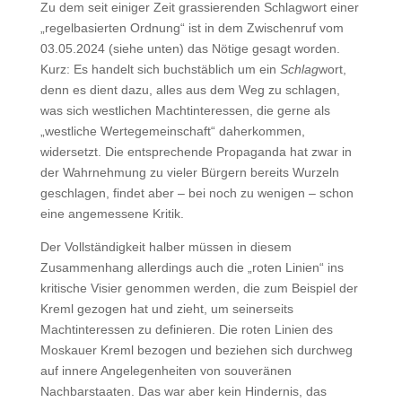
Zu dem seit einiger Zeit grassierenden Schlagwort einer
„regelbasierten Ordnung“ ist in dem Zwischenruf vom
03.05.2024 (siehe unten) das Nötige gesagt worden.
Kurz: Es handelt sich buchstäblich um ein
Schlag
wort,
denn es dient dazu, alles aus dem Weg zu schlagen,
was sich westlichen Machtinteressen, die gerne als
„westliche Wertegemeinschaft“ daherkommen,
widersetzt. Die entsprechende Propaganda hat zwar in
der Wahrnehmung zu vieler Bürgern bereits Wurzeln
geschlagen, findet aber – bei noch zu wenigen – schon
eine angemessene Kritik.
Der Vollständigkeit halber müssen in diesem
Zusammenhang allerdings auch die „roten Linien“ ins
kritische Visier genommen werden, die zum Beispiel der
Kreml gezogen hat und zieht, um seinerseits
Machtinteressen zu definieren. Die roten Linien des
Moskauer Kreml bezogen und beziehen sich durchweg
auf innere Angelegenheiten von souveränen
Nachbarstaaten. Das war aber kein Hindernis, das