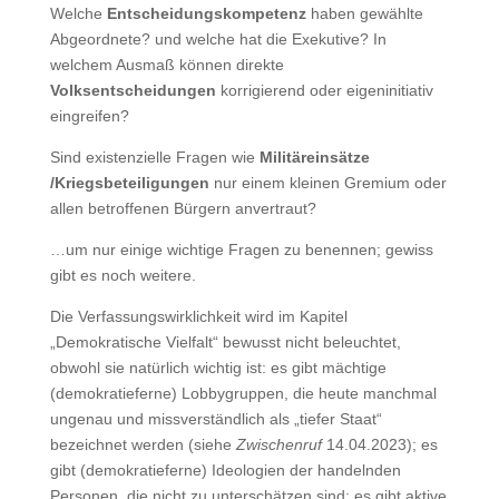
Welche
Entscheidungskompetenz
haben gewählte
Abgeordnete? und welche hat die Exekutive? In
welchem Ausmaß können direkte
Volksentscheidungen
korrigierend oder eigeninitiativ
eingreifen?
Sind existenzielle Fragen wie
Militäreinsätze
/Kriegsbeteiligungen
nur einem kleinen Gremium oder
allen betroffenen Bürgern anvertraut?
…um nur einige wichtige Fragen zu benennen; gewiss
gibt es noch weitere.
Die Verfassungswirklichkeit wird im Kapitel
„Demokratische Vielfalt“ bewusst nicht beleuchtet,
obwohl sie natürlich wichtig ist: es gibt mächtige
(demokratieferne) Lobbygruppen, die heute manchmal
ungenau und missverständlich als „tiefer Staat“
bezeichnet werden (siehe
Zwischenruf
14.04.2023); es
gibt (demokratieferne) Ideologien der handelnden
Personen, die nicht zu unterschätzen sind; es gibt aktive