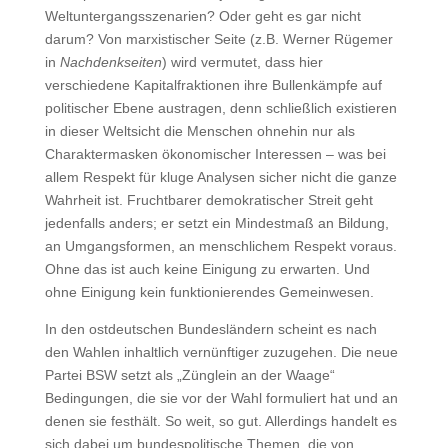
Weltuntergangsszenarien? Oder geht es gar nicht
darum? Von marxistischer Seite (z.B. Werner Rügemer
in
Nachdenkseiten
) wird vermutet, dass hier
verschiedene Kapitalfraktionen ihre Bullenkämpfe auf
politischer Ebene austragen, denn schließlich existieren
in dieser Weltsicht die Menschen ohnehin nur als
Charaktermasken ökonomischer Interessen – was bei
allem Respekt für kluge Analysen sicher nicht die ganze
Wahrheit ist. Fruchtbarer demokratischer Streit geht
jedenfalls anders; er setzt ein Mindestmaß an Bildung,
an Umgangsformen, an menschlichem Respekt voraus.
Ohne das ist auch keine Einigung zu erwarten. Und
ohne Einigung kein funktionierendes Gemeinwesen.
In den ostdeutschen Bundesländern scheint es nach
den Wahlen inhaltlich vernünftiger zuzugehen. Die neue
Partei BSW setzt als „Zünglein an der Waage“
Bedingungen, die sie vor der Wahl formuliert hat und an
denen sie festhält. So weit, so gut. Allerdings handelt es
sich dabei um bundespolitische Themen, die von